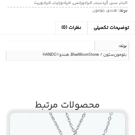
,
,
,
,
,
ثابت
سبز
گردنبند
لابرادورانس
لابرادورایت
لابرادوریت
برند:
,
هندو
بلومون
توضیحات تکمیلی
نظرات (0)
برند
بلومون‌ستون / BlueMoonStone, هندو | HANDO
محصولات مرتبط