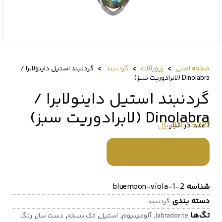
>
>
>
صفحه اصلی
زیورآلات
گردنبند
گردنبند استیل داینولابرا /
Dinolabra (لابرادوریت سبز)
گردنبند استیل داینولابرا /
Dinolabra (لابرادوریت سبز)
33,555,222
﷼
1 عدد در انبار
افزودن به سبد خرید
شناسه
bluemoon-viola-1-2
دسته بندی
گردنبند
تگ‌ها
,
,
,
,
,
labradorite
آلومینیوم
استیل
تک نسخه
دست ساز
رنگ