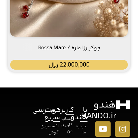
چوکر رزا ماره / Rossa Mare
22,000,000
﷼
هَندو
با
کاربردی
دسترسی
HANDO.ir
هَندو
سریع
حساب
کاربری
درباره
اکسسوری
من
ما
گوش