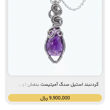
گردنبند استیل سنگ آمیتیست بنفش (ویولا /
Viola)
9,900,000
﷼