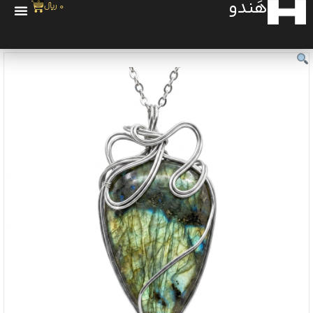
هَندو
0
0
﷼