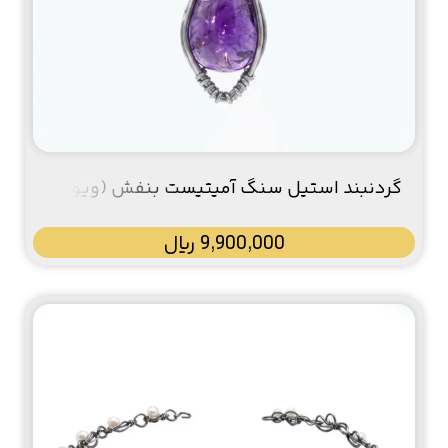
گردنبند استیل سنگ آمیتیست بنفش (ویولا /
Viola)
9,900,000
﷼