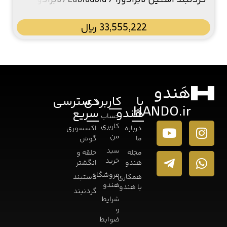
گردنبند استیل لابرادورا / Labradora (لابرادوریت
آبي)
33,555,222
﷼
هَندو
با
کاربردی
دسترسی
HANDO.ir
هَندو
سریع
حساب
کاربری
درباره
اکسسوری
من
ما
گوش
سبد
مجله
حلقه و
خرید
هندو
انگشتر
فروشگاه
همکاری
دستبند
هندو
با هندو
گردنبند
شرایط
و
ضوابط