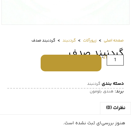
>
>
>
صفحه اصلی
زیورآلات
گردنبند
گردنبند صدف
گردنبند صدف
21,000,000
﷼
افزودن به سبد خرید
دسته بندی
گردنبند
برند:
,
هندو
بلومون
نظرات (0)
هنوز بررسی‌ای ثبت نشده است.