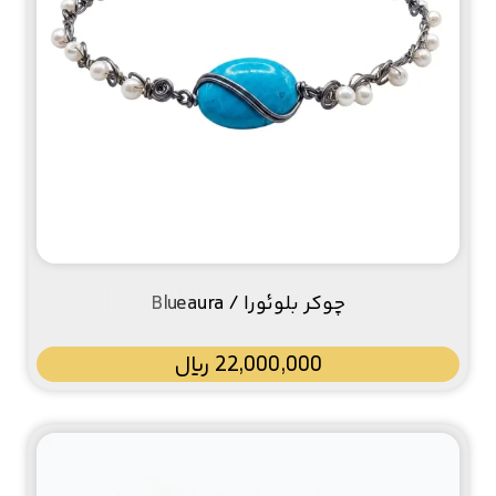
چوکر بلوئورا / Blueaura
22,000,000
﷼