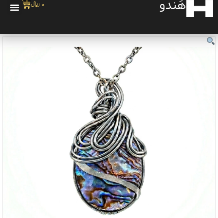
هَندو
0
0
﷼