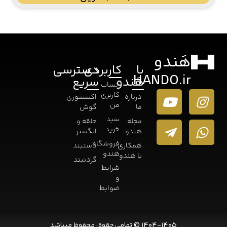
هَندو
با
کاربردی
دسترسی
HANDO.ir
هَندو
سریع
حساب
کاربری
درباره
اکسسوری
من
ما
گوش
سبد
مجله
حلقه و
خرید
هندو
انگشتر
فروشگاه
همکاری
دستبند
هندو
با هندو
گردنبند
شرایط
و
ضوابط
۱۴۰۴-۱۴۰۵ © تمامی حقوق محفوظ میباشد