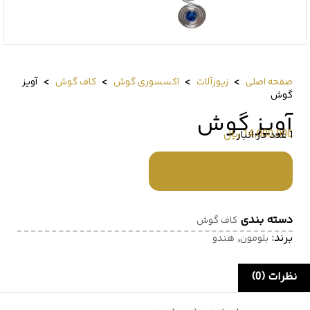
>
>
>
>
صفحه اصلی
زیورآلات
اکسسوری گوش
کاف گوش
آویز
گوش
آویز گوش
14,000,000
﷼
1 عدد در انبار
افزودن به سبد خرید
دسته بندی
کاف گوش
برند:
,
بلومون
هندو
نظرات (0)