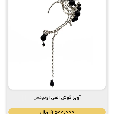
آویز گوش الفی اونیکس
19,500,000
﷼