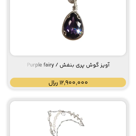
آویز گوش پری بنفش / Purple fairy
12,900,000
﷼