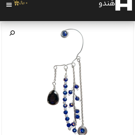
هَندو
0
0
﷼