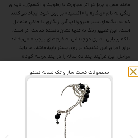
مانند مس و برنز در اثر مجاورت با رطوبت و اکسیژن، لایه‌ای
رنگی به نام «زنگار» یا «اکسید» بر روی خود ایجاد می‌کنند
که به رنگ‌های سبز فیروزه‌ای، آبی زنگاری یا خاکی متمایل
است. این تغییر رنگ نه تنها نشان‌دهنده قدمت اثر است،
بلکه زیبایی بصری دوچندانی به فرم‌های پیچیده می‌بخشد.
برای اجرای این تکنیک بر روی بستر پاپیه‌ماشه، ما باید
مراحل این فرآیند چند ده ساله را در چند مرحله کوتاه
شبیه‌سازی کنیم.
محصولات دست ساز و تک نسخه هندو
لایه‌گذاری پایه با رنگ‌های متالیک
و ایجاد سنگینی بصری
نخستین قدم برای فلزی نشان دادن یک حجم کاغذی،
انتخاب رنگ پایه صحیح است. ابتدا تمام سطح کار را با یک
رنگ تیره و مات (مانند مشکی یا قهوه‌ای سوخته)
بپوشانید. این لایه تیره باعث می‌شود که در مراحل بعدی،
فلز شما عمق پیدا کند و توخالی به نظر نرسد. پس از خشک