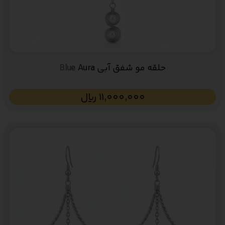
حلقه مو شفق آبی Blue Aura
11,000,000
﷼