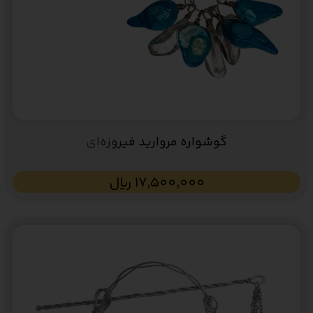
گوشواره مروارید فیروزه‌ای
17,500,000
﷼