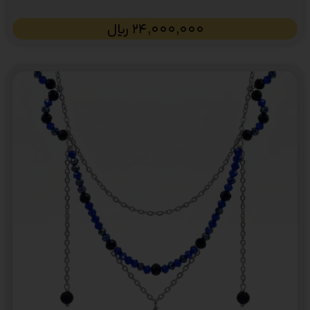
24,000,000
﷼