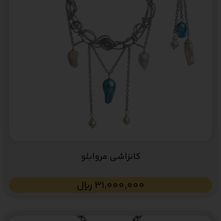
کانزاشی مروابلو
31,000,000
﷼