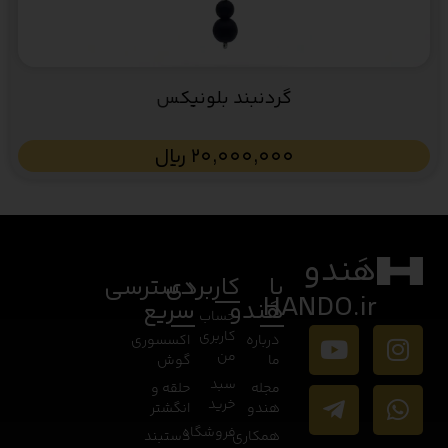
گردنبند بلونیکس
20,000,000
﷼
هَندو
با
کاربردی
دسترسی
HANDO.ir
هَندو
سریع
حساب
کاربری
درباره
اکسسوری
من
ما
گوش
سبد
مجله
حلقه و
خرید
هندو
انگشتر
فروشگاه
همکاری
دستبند