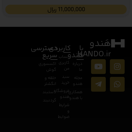
11,000,000
﷼
هَندو
با
کاربردی
دسترسی
HANDO.ir
هَندو
سریع
حساب
کاربری
درباره
اکسسوری
من
ما
گوش
سبد
مجله
حلقه و
خرید
هندو
انگشتر
فروشگاه
همکاری
دستبند
هندو
با هندو
گردنبند
شرایط
و
ضوابط