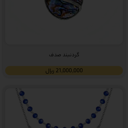
گردنبند صدف
21,000,000
﷼