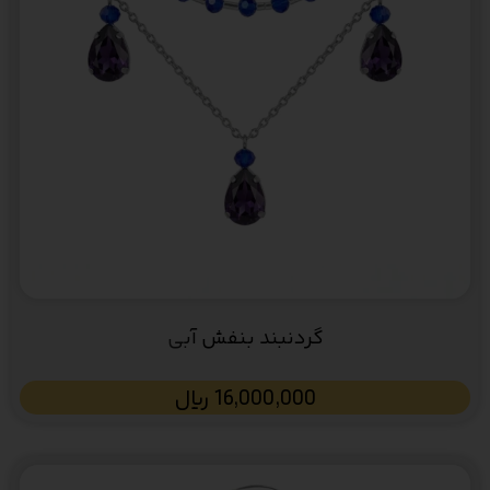
گردنبند بنفش آبی
16,000,000
﷼