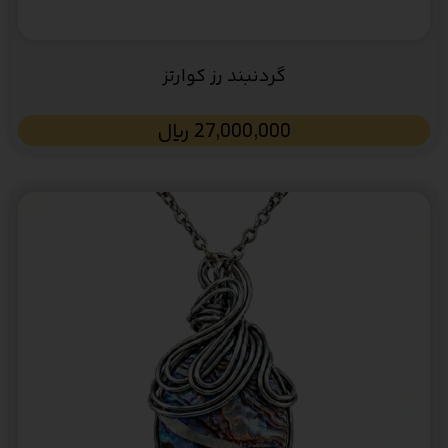
گردنبند رز کوارتز
27,000,000
﷼