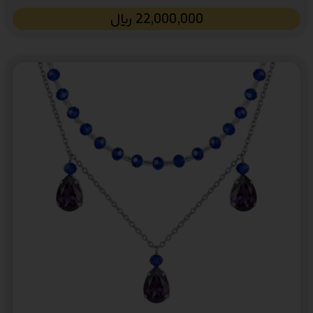
22,000,000
﷼