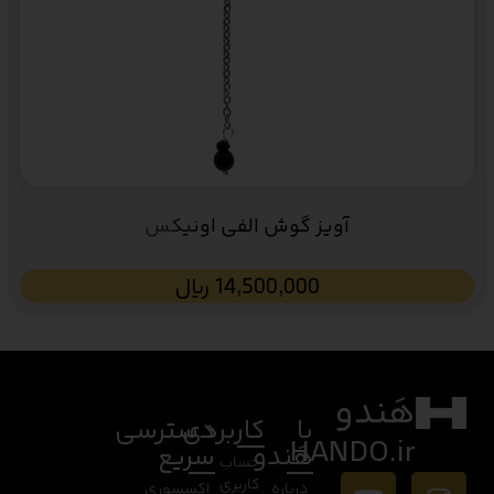
آویز گوش الفی اونیکس
14,500,000
﷼
هَندو
با
کاربردی
دسترسی
HANDO.ir
هَندو
سریع
حساب
کاربری
درباره
اکسسوری