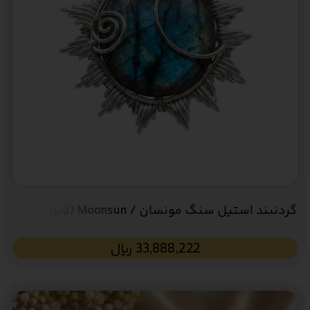
گردنبند استیل سنگ مونسان / Moonsun (لابرادوریت
آبی)
33,888,222
﷼