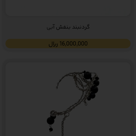
گردنبند بنفش آبی
16,000,000
﷼