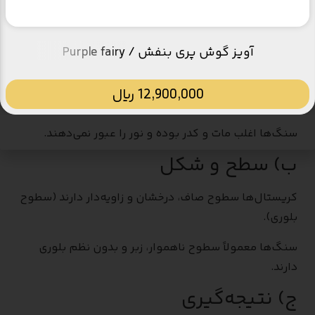
۱. بررسی ظاهر و شفافیت
الف) شفافیت
آویز گوش پری بنفش / Purple fairy
کریستال‌ها معمولاً شفاف یا نیمه‌شفاف هستند و نور
12,900,000
﷼
می‌تواند از آن‌ها عبور کند.
سنگ‌ها اغلب مات و کدر بوده و نور را عبور نمی‌دهند.
ب) سطح و شکل
کریستال‌ها سطوح صاف، درخشان و زاویه‌دار دارند (سطوح
بلوری).
سنگ‌ها معمولاً سطوح ناهموار، زبر و بدون نظم بلوری
دارند.
ج) نتیجه‌گیری