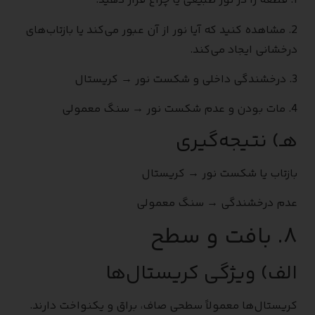
1. قطعه را در نور طبیعی یا چراغ قرار دهید.
2. مشاهده کنید که آیا نور از آن عبور می‌کند یا بازتاب‌های
درخشانی ایجاد می‌کند.
3. درخشندگی داخلی و شکست نور → کریستال
4. مات بودن و عدم شکست نور → سنگ معمولی
هـ) نتیجه‌گیری
بازتاب یا شکست نور → کریستال
عدم درخشندگی → سنگ معمولی
۸. بافت و سطح
الف) ویژگی کریستال‌ها
کریستال‌ها معمولاً سطحی صاف، براق و یکنواخت دارند.